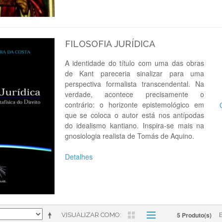
FILOSOFIA JURÍDICA
A identidade do título com uma das obras
de Kant pareceria sinalizar para uma
perspectiva formalista transcendental. Na
verdade, acontece precisamente o
contrário: o horizonte epistemológico em
que se coloca o autor está nos antípodas
do idealismo kantiano. Inspira-se mais na
gnosiologia realista de Tomás de Aquino.
Detalhes
5 Produto(s)
VISUALIZAR COMO