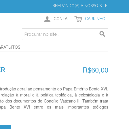
BEM VINDO(A) A NOSSO SITE!
CONTA
CARRINHO
GRATUITOS
R$60,00
ER
 introdução geral ao pensamento do Papa Emérito Bento XVI,
lação à moral e à política teológica, à eclesiologia e à
ação dos documentos do Concílio Vaticano II. Também trata
pa Bento XVI entre os mais importantes teólogos