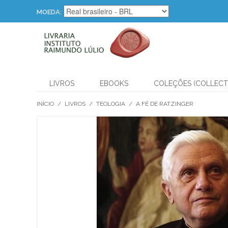
MOEDA:
LIVROS
EBOOKS
COLEÇÕES (COLLECT
INÍCIO
/
LIVROS
/
TEOLOGIA
/
A FÉ DE RATZINGER