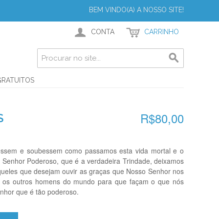
BEM VINDO(A) A NOSSO SITE!
CONTA
CARRINHO
GRATUITOS
R$80,00
S
ssem e soubessem como passamos esta vida mortal e o
 Senhor Poderoso, que é a verdadeira Trindade, deixamos
queles que desejam ouvir as graças que Nosso Senhor nos
os os outros homens do mundo para que façam o que nós
enhor que é tão poderoso.