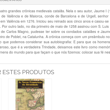
uatro grandes crônicas medievais catalãs. Nela o seu autor, Jaume I 
 de Valência e de Maiorca, conde de Barcelona e de Urgell, senhor 
em Valência em 1276. Iniciou seu reinado aos cinco anos e casou-se p
. Por outro lado, no dia primeiro de maio de 1258 assinou com S. Luis r
de Carlos Magno, pudesse ter sobre os condados catalães e Jaume I
eiro de Poblet, na Catalunha. A crônica começa com um preâmbulo no q
eu o que podemos considerar sua autobiografia: E para que os ho
eroso, que é a verdadeira Trindade, deixamos este livro como memór
omens do mundo para que façam o que nós fizemos: colocar sua fé ne
R ESTES PRODUTOS